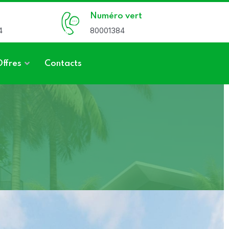
Numéro vert
4
80001384
Offres
Contacts