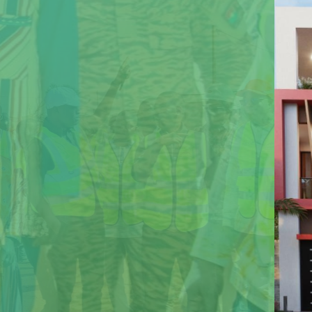
Rester
sur nos
Soyez au cœur de l'inno
La SONATUR prévoit plusieurs proje
stratégiques. Ces projets visent à 
viabilisés et à améliorer l'urbanisat
Découvrir nos projets futur