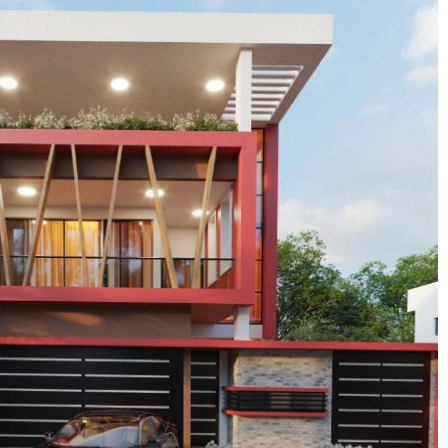
 informer
 projets
vation urbaine
ts d'aménagement sur des sites
répondre à la demande croissante de terrains
ion dans ces zones.